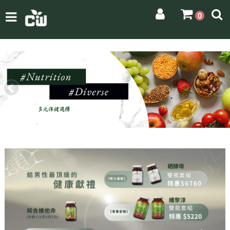
0
＜
＞