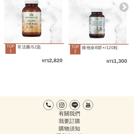
TOP
常活菌/52匙
TOP
維他命B群+/120粒
1
2
2,820
1,300
有關我們
我要訂購
購物須知