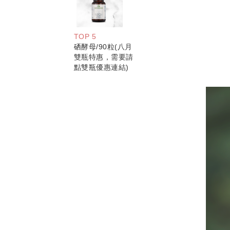
TOP 5
硒酵母/90粒(八月
雙瓶特惠，需要請
點雙瓶優惠連結)