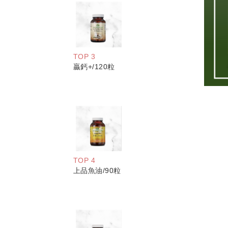
TOP 3
贏鈣+/120粒
TOP 4
上品魚油/90粒