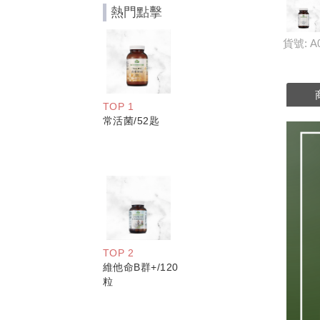
熱門點擊
貨號: A
TOP 1
常活菌/52匙
TOP 2
維他命B群+/120
粒