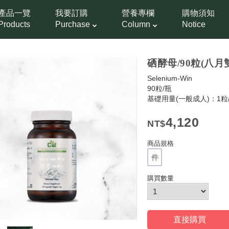
產品一覽
我要訂購
營養專欄
購物須知
Products
Purchase
Column
Notice
硒酵母/90粒(八
Selenium-Win
90粒/瓶
基礎用量(一般成人)：1粒
4,120
商品規格
件
購買數量
直接購買