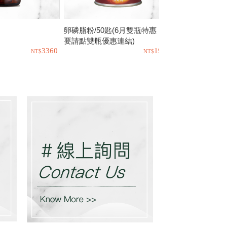
卵磷脂粉/50匙(6月雙瓶特惠，需
優質蛋白素/26
要請點雙瓶優惠連結)
3360
1900