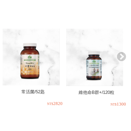
常活菌/52匙
維他命B群+/120粒
2820
1300