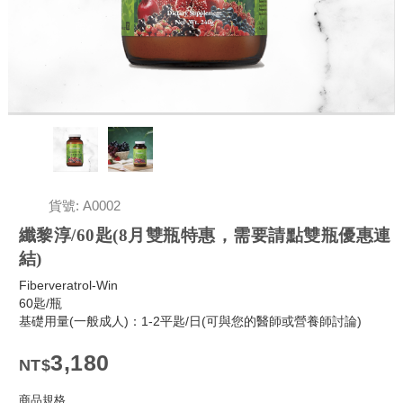
貨號: A0002
纖黎淳/60匙(8月雙瓶特惠，需要請點雙瓶優惠連
結)
Fiberveratrol-Win
60匙/瓶
基礎用量(一般成人)：1-2平匙/日(可與您的醫師或營養師討論)
3,180
商品規格