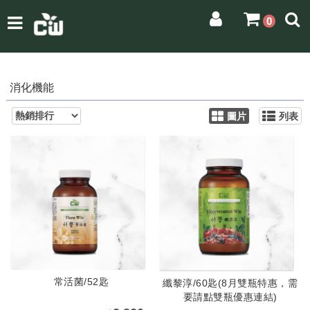
0
消化機能
圖片
列表
常活菌/52匙
纖黎淳/60匙(8月雙瓶特惠，需
要請點雙瓶優惠連結)