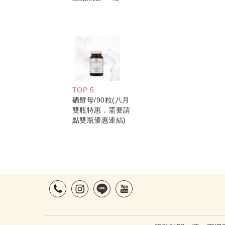
TOP 5
硒酵母/90粒(八月
雙瓶特惠，需要請
點雙瓶優惠連結)