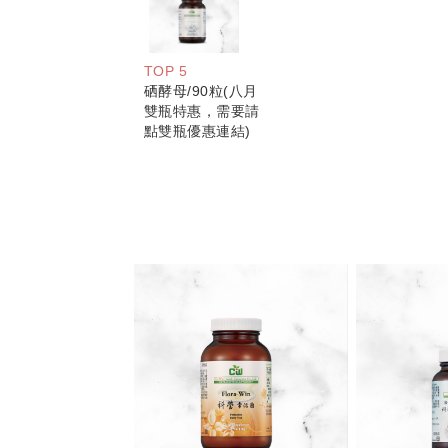
TOP 5
硒酵母/90粒(八月
雙瓶特惠，需要請
點雙瓶優惠連結)