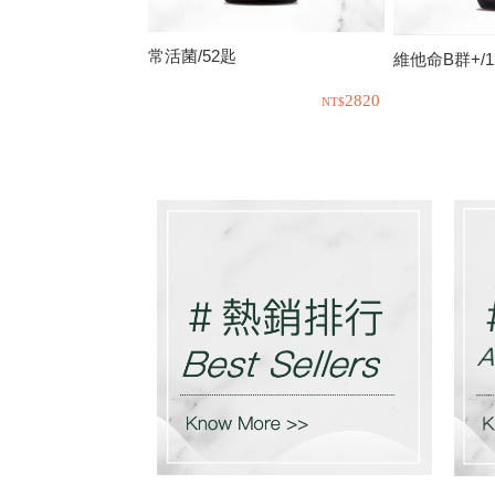
常活菌/52匙
維他命B群+/1
2820