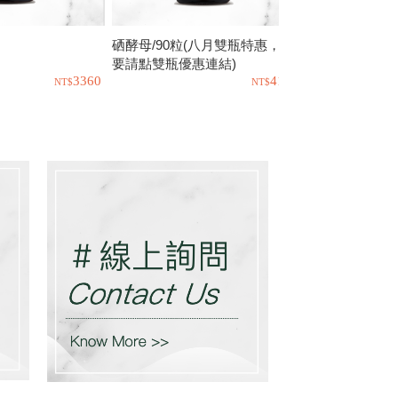
硒酵母/90粒(八月雙瓶特惠，需
卵磷脂粉/50
要請點雙瓶優惠連結)
要請點雙瓶優惠
3360
4120