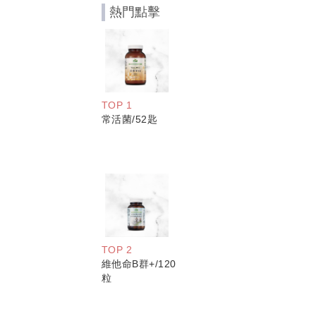
熱門點擊
TOP 1
常活菌/52匙
TOP 2
維他命B群+/120
粒