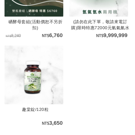
硒酵母套組(活動價恕不另折
(請勿在此下單，敬請來電訂
扣)
購)限時特惠72000元氫氣氫水
兩用機(單一售價不另折扣)
6,760
9,999,999
8,240
趣棠錠/120粒
3,650