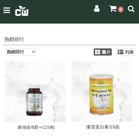
0
熱銷排行
圖片
列表
優質蛋白素/26匙
維他命B群+/120粒