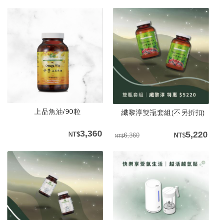
上品魚油/90粒
纖黎淳雙瓶套組(不另折扣)
3,360
5,220
6,360